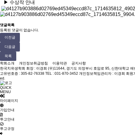
▶
수상작 안내
댓글목록
등록된 댓글이 없습니다.
이전글
다음글
목록
학회소개
개인정보취급방침
이용약관
공지사항
한국치위생학회
회장 : 이경희
(우)11644, 경기도 의정부시 호암로 95, 신한대학교 
고유번호증 : 305-82-76338
TEL : 031-870-3452
개인정보책임관리자 : 이경희
회원가입
ed.
QUICK
MENU
마이페이지
가입안내
투고안내
투고규정