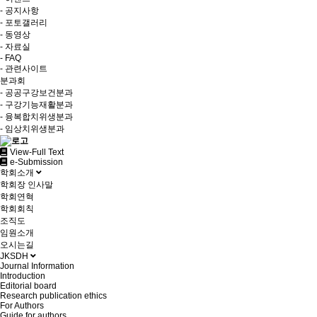
- 공지사항
- 포토갤러리
- 동영상
- 자료실
- FAQ
- 관련사이트
분과회
- 공공구강보건분과
- 구강기능재활분과
- 융복합치위생분과
- 임상치위생분과
View-Full Text
e-Submission
학회소개
학회장 인사말
학회연혁
학회회칙
조직도
임원소개
오시는길
JKSDH
Journal Information
Introduction
Editorial board
Research publication ethics
For Authors
Guide for authors