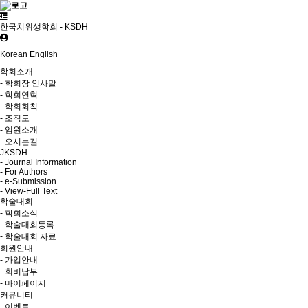
한국치위생학회 - KSDH
Korean
English
학회소개
- 학회장 인사말
- 학회연혁
- 학회회칙
- 조직도
- 임원소개
- 오시는길
JKSDH
- Journal Information
- For Authors
- e-Submission
- View-Full Text
학술대회
- 학회소식
- 학술대회등록
- 학술대회 자료
회원안내
- 가입안내
- 회비납부
- 마이페이지
커뮤니티
- 이벤트