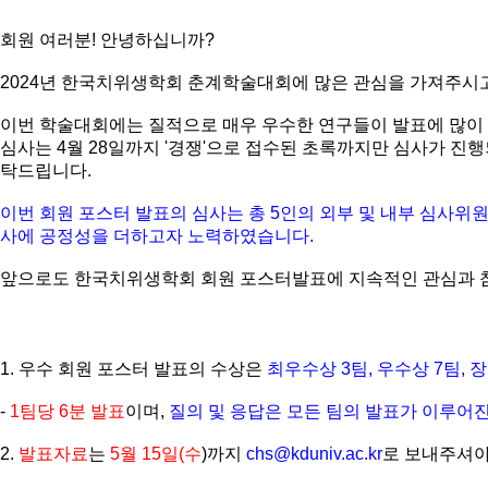
회원 여러분
!
안녕하십니까
?
2024
년 한국치위생학회 춘계학술대회에 많은 관심을 가져주시
이번 학술대회에는 질적으로 매우 우수한 연구들이 발표에 많
심사는
4
월
28
일까지
'
경쟁
'
으로 접수된 초록까지만 심사가 진
탁드립니다
.
이번 회원 포스터 발표의 심사는 총
5
인의 외부 및 내부 심사위
사에 공정성을 더하고자 노력하였습니다
.
앞으로도 한국치위생학회 회원 포스터발표에 지속적인 관심과 
1.
우수 회원 포스터 발표의 수상은
최우수상
3
팀
,
우수상
7
팀
,
-
1
팀당
6
분 발표
이며
,
질의 및 응답은 모든 팀의 발표가 이루어진
2.
발표자료
는
5
월
15
일
(
수
)
까지
chs@kduniv.ac.kr
로 보내주셔야