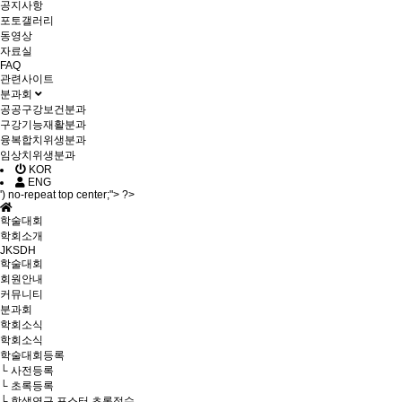
공지사항
포토갤러리
동영상
자료실
FAQ
관련사이트
분과회
공공구강보건분과
구강기능재활분과
융복합치위생분과
임상치위생분과
KOR
ENG
') no-repeat top center;"> ?>
학술대회
학회소개
JKSDH
학술대회
회원안내
커뮤니티
분과회
학회소식
학회소식
학술대회등록
└ 사전등록
└ 초록등록
└ 학생연구 포스터 초록접수