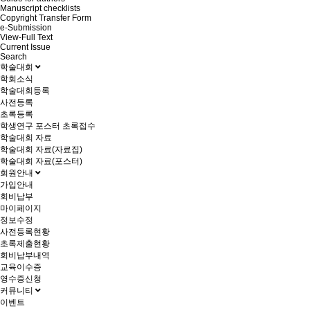
Manuscript checklists
Copyright Transfer Form
e-Submission
View-Full Text
Current Issue
Search
학술대회
학회소식
학술대회등록
사전등록
초록등록
학생연구 포스터 초록접수
학술대회 자료
학술대회 자료(자료집)
학술대회 자료(포스터)
회원안내
가입안내
회비납부
마이페이지
정보수정
사전등록현황
초록제출현황
회비납부내역
교육이수증
영수증신청
커뮤니티
이벤트