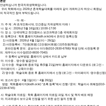
본문
안녕하십니까 한국치위생학회입니다.
우리 학회에서는 2026년 춘계학술대회를 아래와 같이 개최하고자 하오니 회원님
의 적극적인 참여 부탁드립니다.
- 아 래 -
가. 주 제 : AI 초개인화시대, 인간중심 치위생학의 미래Ⅰ
나. 일 시 : 2026년 5월 16일(토) 10:00-17:00
다. 장 소 : 단국대학교 천안캠퍼스 보건과학관 1층 국제회의장
라. 등록안내 : 학회 홈페이지(ksdh.or.kr)에서 온라인 등록신청
1) 사전등록 : 2026년 4월 1일(수) ~ 26(일)
2) 사전등록비 : 7만원(회원) 11만원(비회원) 1만5천원(학생)
온라인등록 문의 : 공보이사 이다현(010-2630-6768)/ 학생 단체 사전등록 문
의 : 재무이사 이수정(010-8830-7040)
※ 등록비 납부방법: 홈페이지 상에서 카드로 납부
마. 이수증 ․ 영수증 발급안내
1) 이수증 : 학술대회 종료 5일 후(5월 21일)부터 홈페이지에서 다운로드 (로그인 –
마이페이지 – 교육이수증)
2) 영수증 : 학술대회 종료 후 홈페이지에서 신청 (로그인 – 마이페이지 -영수증신청)
바. 포스터 접수 : 4월 1일(수) ~ 4월 26(일)
방법 : 학회홈페이지(ksdh.or.kr) “초록 등록”에서 진행 / 문의 : 학술이사 최혜정(010-
2239-8745)
사. 학술대회 자료집 : 학회 홈페이지에 자료집 파일 게시 및 책자 배포 예정
아. 치과위생사 보수교육 인정을 받기 위한 승인 절차 진행 중