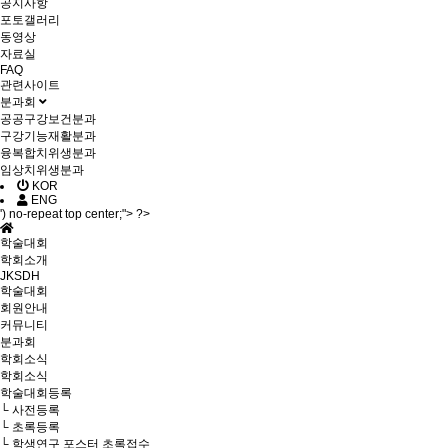
공지사항
포토갤러리
동영상
자료실
FAQ
관련사이트
분과회
공공구강보건분과
구강기능재활분과
융복합치위생분과
임상치위생분과
KOR
ENG
') no-repeat top center;"> ?>
학술대회
학회소개
JKSDH
학술대회
회원안내
커뮤니티
분과회
학회소식
학회소식
학술대회등록
└ 사전등록
└ 초록등록
└ 학생연구 포스터 초록접수