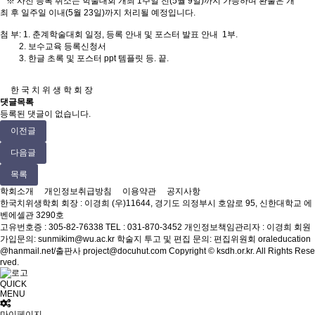
※ 사전 등록 취소는 학술대회 개최 1주일 전(5월 9일)까지 가능하며 환불은 개
최 후 일주일 이내(5월 23일)까지 처리될 예정입니다.
첨 부: 1. 춘계학술대회 일정, 등록 안내 및 포스터 발표 안내 1부.
2. 보수교육 등록신청서
3. 한글 초록 및 포스터 ppt 템플릿 등. 끝.
한 국 치 위 생 학 회 장
댓글목록
등록된 댓글이 없습니다.
이전글
다음글
목록
학회소개
개인정보취급방침
이용약관
공지사항
한국치위생학회
회장 : 이경희
(우)11644, 경기도 의정부시 호암로 95, 신한대학교 에
벤에셀관 3290호
고유번호증 : 305-82-76338
TEL : 031-870-3452
개인정보책임관리자 : 이경희
회원
가입문의: sunmikim@wu.ac.kr
학술지 투고 및 편집 문의: 편집위원회 oraleducation
@hanmail.net/출판사 project@docuhut.com
Copyright © ksdh.or.kr. All Rights Rese
rved.
QUICK
MENU
마이페이지