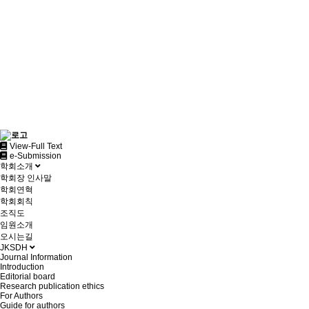
View-Full Text
e-Submission
학회소개
학회장 인사말
학회연혁
학회회칙
조직도
임원소개
오시는길
JKSDH
Journal Information
Introduction
Editorial board
Research publication ethics
For Authors
Guide for authors