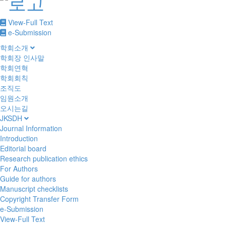
View-Full Text
e-Submission
학회소개
학회장 인사말
학회연혁
학회회칙
조직도
임원소개
오시는길
JKSDH
Journal Information
Introduction
Editorial board
Research publication ethics
For Authors
Guide for authors
Manuscript checklists
Copyright Transfer Form
e-Submission
View-Full Text